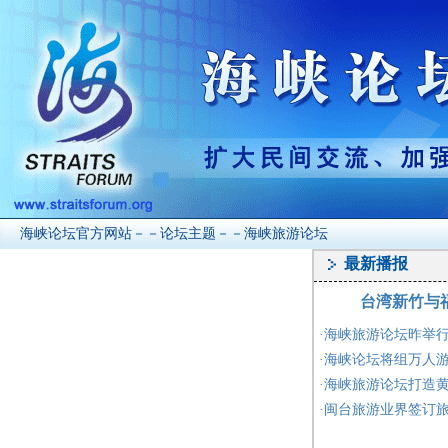
海峡论坛官方网站－－论坛主题－－
海峡旅游论坛
最新播报
台湾新竹与
·
海峡旅游论坛昨举行
·
海峡论坛将组万人游
·
海峡旅游论坛打造黄
·
闽台旅游业界签订