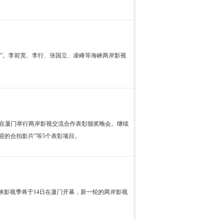
奖”。李前宽、李行、张国立、凌峰等海峡两岸影视
将在厦门举行两岸影视交流合作表彰颁奖晚会。继续
迎的合拍影片”等5个表彰项目。
影视季将于14日在厦门开幕，新一轮的两岸影视