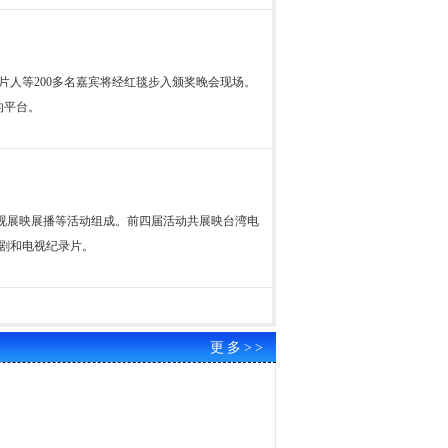
人等200多名嘉宾将经红毯步入颁奖晚会现场。
的平台。
视展映展播等活动组成。前四届活动共展映台湾电
视剧和电视纪录片。
更多>>