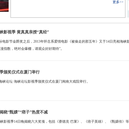
更多>>
峡影视季 黄真真亲授“真经”
际电影节金爵奖之后，2013年怀念系爱情电影《被偷走的那五年》又于14日亮相海
浪漫指数，绝对会爆棚，请观众好好期待”。
季颁奖仪式在厦门举行
届海峡论坛·海峡论坛影视季颁奖仪式在厦门闽南大戏院举行。
揭晓“甄嬛”“痞子”热度不减
海峡影视季14日晚揭晓六大奖项，包括《赛德克·巴莱》、《痞子英雄》、《甄嬛传》