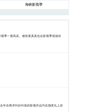
海峡影视季
峡影视季一展风采。难怪黄真真也在影视季现场坦
等去年在两岸叫好叫座的影视作品均在颁奖礼上折