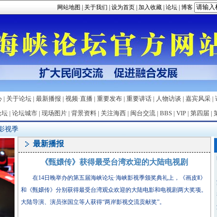
网站地图
|
关于我们
|
设为首页
|
加入收藏
|
论坛
|
博客
心
|
关于论坛
|
最新播报
|
视频·直播
|
重要发布
|
重要讲话
|
人物访谈
|
嘉宾风采
|
论坛
|
论坛城市
|
现场图片
|
背景资料
|
关注海西
|
闽台交流
|
BBS
|
VIP
|
第四届
|
影视季
最新播报
《甄嬛传》获得最受台湾欢迎的大陆电视剧
在14日晚举办的第五届海峡论坛·海峡影视季颁奖典礼上，《画皮Ⅱ》
和《甄嬛传》分别获得最受台湾观众欢迎的大陆电影和电视剧两大奖项。
大陆导演、演员张国立等人获得“两岸影视交流贡献奖”。