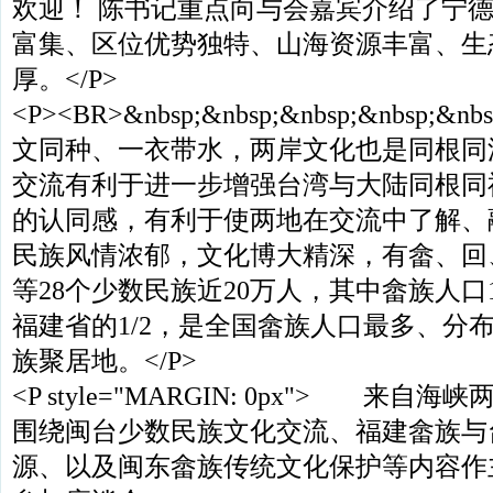
欢迎！ 陈书记重点向与会嘉宾介绍了宁
富集、区位优势独特、山海资源丰富、生
厚。</P>
<P><BR>&nbsp;&nbsp;&nbsp;&nbsp;&
文同种、一衣带水，两岸文化也是同根同
交流有利于进一步增强台湾与大陆同根同
的认同感，有利于使两地在交流中了解、
民族风情浓郁，文化博大精深，有畲、回
等28个少数民族近20万人，其中畲族人口1
福建省的1/2，是全国畲族人口最多、分
族聚居地。</P>
<P style="MARGIN: 0px"> 来
围绕闽台少数民族文化交流、福建畲族与
源、以及闽东畲族传统文化保护等内容作主