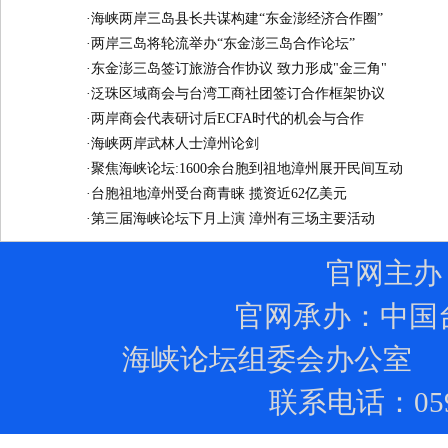
·
海峡两岸三岛县长共谋构建“东金澎经济合作圈”
·
两岸三岛将轮流举办“东金澎三岛合作论坛”
·
东金澎三岛签订旅游合作协议 致力形成"金三角"
·
泛珠区域商会与台湾工商社团签订合作框架协议
·
两岸商会代表研讨后ECFA时代的机会与合作
·
海峡两岸武林人士漳州论剑
·
聚焦海峡论坛:1600余台胞到祖地漳州展开民间互动
·
台胞祖地漳州受台商青睐 揽资近62亿美元
·
第三届海峡论坛下月上演 漳州有三场主要活动
官网主办
官网承办：
中国
海峡论坛组委会办公室 
联系电话：0591-