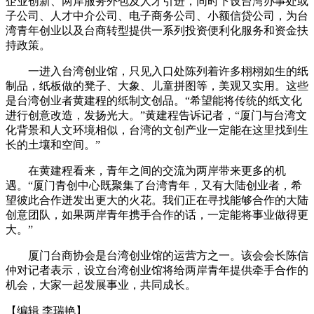
企业创新、两岸服务外包及人才引进，同时下设台湾办事处或
子公司、人才中介公司、电子商务公司、小额信贷公司，为台
湾青年创业以及台商转型提供一系列投资便利化服务和资金扶
持政策。
一进入台湾创业馆，只见入口处陈列着许多栩栩如生的纸
制品，纸板做的凳子、大象、儿童拼图等，美观又实用。这些
是台湾创业者黄建程的纸制文创品。“希望能将传统的纸文化
进行创意改造，发扬光大。”黄建程告诉记者，“厦门与台湾文
化背景和人文环境相似，台湾的文创产业一定能在这里找到生
长的土壤和空间。”
在黄建程看来，青年之间的交流为两岸带来更多的机
遇。“厦门青创中心既聚集了台湾青年，又有大陆创业者，希
望彼此合作迸发出更大的火花。我们正在寻找能够合作的大陆
创意团队，如果两岸青年携手合作的话，一定能将事业做得更
大。”
厦门台商协会是台湾创业馆的运营方之一。该会会长陈信
仲对记者表示，设立台湾创业馆将给两岸青年提供牵手合作的
机会，大家一起发展事业，共同成长。
【编辑 李瑞艳】