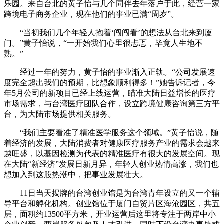
乐园。来自台北的黄子怡与几个同伴去年落户于此，经营一家
跨境电子商务企业，现在他们的事业已满“周岁”。
“当初我们几个年轻人抱着‘闯闯看’的想法从台北来到厦
门。”黄子怡说，“一开始我们心里很忐忑，毕竟人生地不
熟。”
经过一年的努力，黄子怡的事业渐入正轨。“公司发展速
度完全超出我们的预期，比想象顺利得多！”她告诉记者，今
年5月公司的新项目已经上线运营，瞄准大陆日益增长的医疗
市场需求，与台湾医疗团队合作，设立跨境健康咨询第三方平
台，为大陆市场提供相关服务。
“我们主要看准了精准医学服务这个领域。”黄子怡说，随
着经济的发展，大陆消费者对健康医疗服务产业的需求会越来
越旺盛，以基因检测为代表的精准医疗有很大的发展空间。现
在大陆“新经济”发展日新月异，年轻人创业热情高涨，我们也
想加入到这股热潮中，把事业发展壮大。
11日当天揭牌的台湾创业馆是为台湾青年设立的又一个辅
导平台和孵化机构。创业馆位于厦门自贸片区海沧园区，共五
层，面积约13500平方米，开业运营后这里将专注于两岸中小