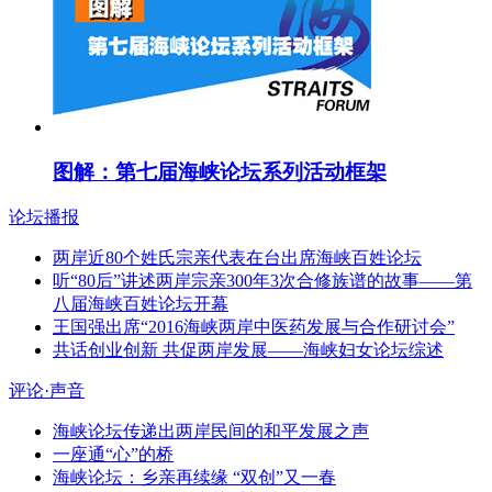
图解：第七届海峡论坛系列活动框架
论坛播报
两岸近80个姓氏宗亲代表在台出席海峡百姓论坛
听“80后”讲述两岸宗亲300年3次合修族谱的故事——第
八届海峡百姓论坛开幕
王国强出席“2016海峡两岸中医药发展与合作研讨会”
共话创业创新 共促两岸发展——海峡妇女论坛综述
评论·声音
海峡论坛传递出两岸民间的和平发展之声
一座通“心”的桥
海峡论坛：乡亲再续缘 “双创”又一春