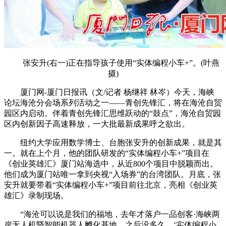
张安升(右一)正在指导孩子使用“实体编程小车+”。(叶燕
摄)
厦门网-厦门日报讯（文/记者 杨继祥 林岑）今天，海峡
论坛海沧分会场系列活动之一——青创先锋汇，将在海沧自贸
园区内启动。伴着青创先锋汇思维跃动的“鼓点”，海沧自贸园
区内创新因子高速释放，一大批最新成果呼之欲出。
纽约大学应用数学博士、台胞张安升的创新成果，就是其
一。就在上个月，他的团队研发的“实体编程小车+”项目在
《创业英雄汇》厦门站海选中，从近800个项目中脱颖而出。
他们成为厦门站唯一拿到央视“入场券”的台湾团队。月底，张
安升就要带着“实体编程小车+”项目前往北京，亮相《创业英
雄汇》录制现场。
“海沧可以说是我们的福地，去年才落户一品创客·海峡两
岸无人机暨智能机器人孵化基地。之后没多久，‘实体编程小