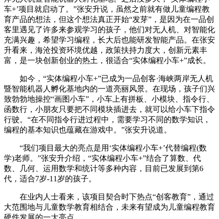
车+’项目就启动了。”张安升说，虽然之前就有做儿童编程教
育产品的想法，但这个想法真正开始“发芽”，是因为在一品创
客里遇见了许多来参观学习的孩子，他们对无人机、对智能化
充满兴趣，希望学习编程，长大后也能研发智能产品。在张安
升看来，海沧投资环境优越，政策扶持力度大，创新元素丰
富，是一块创新创业的热土，很适合“实体编程小车+”成长。
如今，“实体编程小车+”已成为一品创客·海峡两岸无人机
暨智能机器人孵化基地内的一道亮丽风景。在现场，孩子们兴
致勃勃地操控“画图小车”，小车上有拼板、小模块、指令行、
函数行，小朋友只要把不同模块插进去，就可以给小车下指令
行驶。“在不同指令行进过程中，需要学习不同的数学知识，
编程的基本知识也蕴藏在游戏中。”张安升说道。
“我们项目最大的亮点是用‘实体编程小车+’代替编程(数
学)老师。”张安升介绍，“实体编程小车+”结合了算数、代
数、几何、运用数学和统计等多种内容，目前已发展到第6
代，适合7岁-11岁的孩子。
在业内人士看来，该项目契合时下热点“创客教育”，通过
大范围地与儿童数学教育相结合，未来有望成为儿童编程教育
硬件发展的一大亮点。