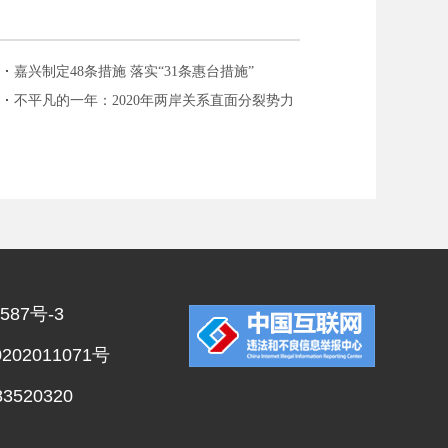
嘉兴制定48条措施 落实“31条惠台措施”
不平凡的一年：2020年两岸关系直面分裂势力
严峻挑战
587号-3
02011071号
520320