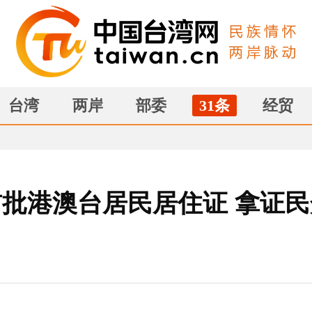
台湾
两岸
部委
31条
经贸
批港澳台居民居住证 拿证