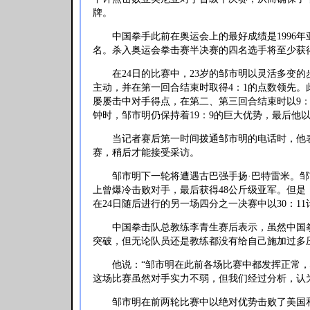
牌。
中国拳手此前在奥运会上的最好成绩是1996年亚
名。杀入奥运会拳击赛半决赛的四名选手将至少获
在24日的比赛中，23岁的邹市明以灵活多变的
主动，并在第一回合结束时取得4：1的点数领先。
屡屡击中对手得点，在第二、第三回合结束时以9：3
钟时，邹市明仍保持着19：9的巨大优势，最后他以2
当记者赛后第一时间拨通邹市明的电话时，他表
赛，稍后才能接受采访。
邹市明下一轮将遭遇古巴强手扬·巴特雷米。邹市
上曾爆冷击败对手，最后获得48公斤级亚军。但是
在24日随后进行的另一场四分之一决赛中以30：1
中国拳击队总教练李青生赛后表示，虽然中国拳
突破，但无论队员还是教练都没有给自己施加过多
他说：“邹市明在此前各场比赛中都发挥正常，
这场比赛虽然对手实力不弱，但我们经过分析，认
邹市明在前两轮比赛中以绝对优势击败了美国