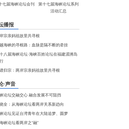
十七届海峡论坛会刊
第十七届海峡论坛系列
活动汇总
坛播报
岸宗亲妈祖故里共寻根
越海峡的寻根路：血脉是隔不断的牵挂
十八届海峡论坛·海峡百姓论坛在福建湄洲岛
行
谱归宗：两岸宗亲妈祖故里共寻根
论·声音
峡论坛交融交心 融合发展不可阻挡
晓全：从海峡论坛看两岸关系新趋向
峡论坛见证台湾青年在大陆追梦、圆梦
海峡论坛看两岸之“融”