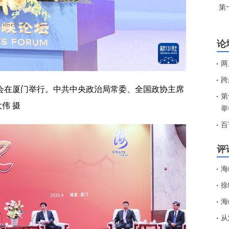
第
论
两
跨
大会在厦门举行。中共中央政治局常委、全国政协主席
第
伟 摄
举
百
评
海
徐
海
从