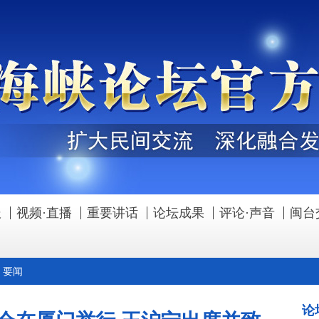
报
视频·直播
重要讲话
论坛成果
评论·声音
闽台
>
要闻
论