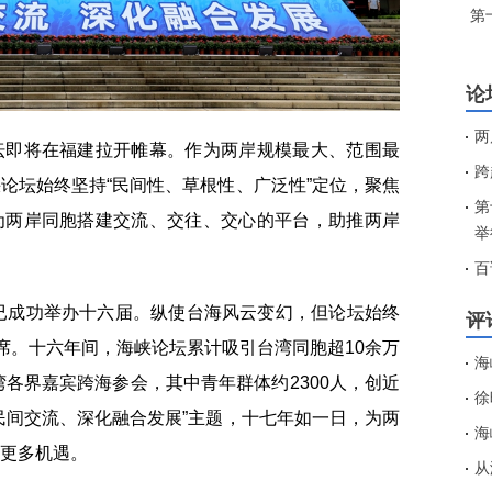
第
论
两
即将在福建拉开帷幕。作为两岸规模最大、范围最
跨
论坛始终坚持“民间性、草根性、广泛性”定位，聚焦
第
为两岸同胞搭建交流、交往、交心的平台，助推两岸
举
百
已成功举办十六届。纵使台海风云变幻，但论坛始终
评
缺席。十六年间，海峡论坛累计吸引台湾同胞超10余万
海
湾各界嘉宾跨海参会，其中青年群体约2300人，创近
徐
民间交流、深化融合发展”主题，十七年如一日，为两
海
更多机遇。
从