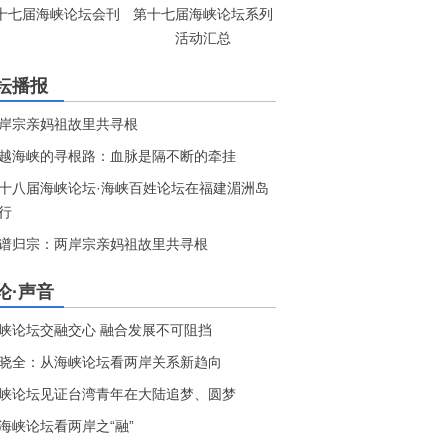
十七届海峡论坛会刊
第十七届海峡论坛系列
活动汇总
坛播报
岸宗亲妈祖故里共寻根
越海峡的寻根路：血脉是隔不断的牵挂
十八届海峡论坛·海峡百姓论坛在福建湄洲岛
行
谱归宗：两岸宗亲妈祖故里共寻根
论·声音
峡论坛交融交心 融合发展不可阻挡
晓全：从海峡论坛看两岸关系新趋向
峡论坛见证台湾青年在大陆追梦、圆梦
海峡论坛看两岸之“融”