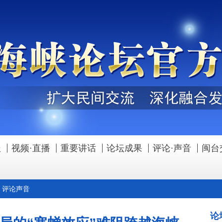
报
视频·直播
重要讲话
论坛成果
评论·声音
闽台
>
评论声音
论