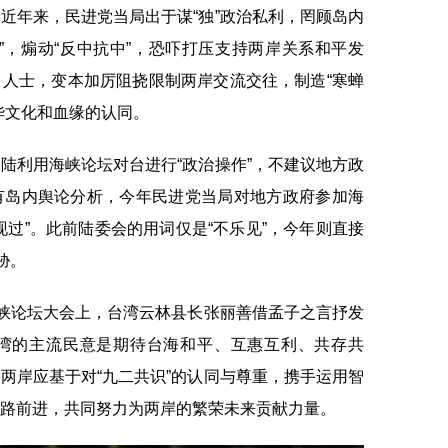
年来，民进党当局出于谋“独”政治私利，罔顾岛内
”，煽动“反中抗中”，恐吓打压支持两岸关系和平发
人士，变本加厉阻挠限制两岸交流交往，制造“寒蝉
华文化和血缘的认同。
利用海峡论坛对台进行“政治操作”，不建议地方政
有岛内舆论分析，今年民进党当局对地方政府参加海
现过”。此前陆委会的用词仅是“不乐见”，今年则直接
胁。
峡论坛大会上，台湾云林县长张丽善借孟子之言抒发
湾的主流民意是期待台海和平、互惠互利、共存共
两岸应基于对“九二共识”的认同与尊重，携手运用智
路前进，共同努力为两岸的繁荣未来贡献力量。