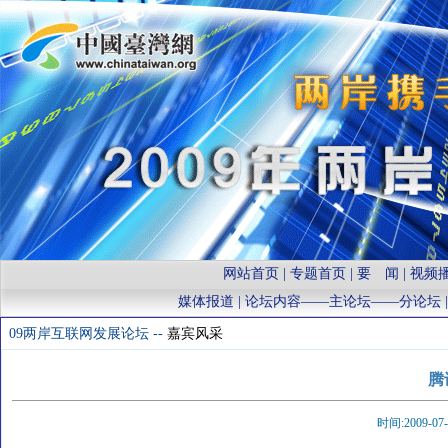
网站首页
|
专题首页
|
要 闻
|
视频
媒体报道
| 论坛内容——
主论坛
——
分论坛
09两岸互联网发展论坛 --
嘉宾风采
腾
时间:2009-