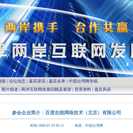
播报
|
论坛动态
|
嘉宾讲话
|
嘉宾名单
|
中国台湾网专稿
|
图片报道
|
两岸互联网发展回顾及展望
|
背景资料
|
嘉宾风采
参会企业简介：百度在线网络技术（北京）有限公司
时间:2009-07-03 09:15 来源：中国台湾网