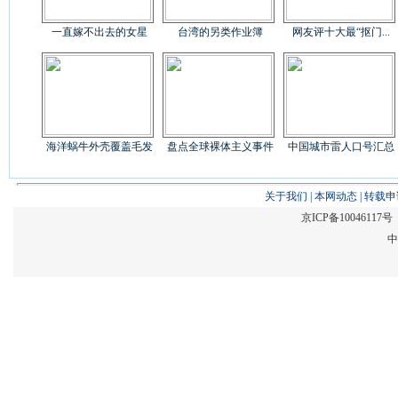
一直嫁不出去的女星
台湾的另类作业簿
网友评十大最“抠门...
海洋蜗牛外壳覆盖毛发
盘点全球裸体主义事件
中国城市雷人口号汇总
关于我们
|
本网动态
|
转载申
京ICP备1004611
中