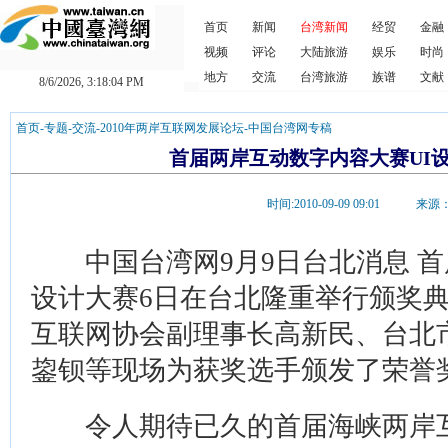
首页
新闻
台湾新闻
经贸
金融
视频
评论
大陆旅游
娱乐
时尚
地方
交流
台湾旅游
族谱
文献
8/6/2026, 3:18:05 PM
首页
-
专题
-
交流
-
2010年两岸互联网发展论坛
-
中国台湾网专稿
首届两岸互动数字内容大赛UI
时间:2010-09-09 09:01 
中国台湾网9月9日台北消息 首
设计大赛6日在台北隆重举行颁奖
互联网协会副理事长高新民、台北
鋆钡等现场为获奖选手颁发了荣誉
令人期待已久的首届海峡两岸互