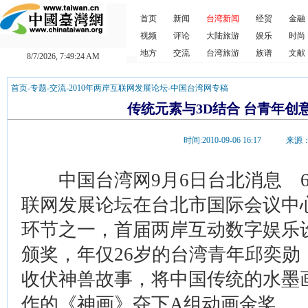
首页
新闻
台湾新闻
经贸
金融
视频
评论
大陆旅游
娱乐
时尚
地方
交流
台湾旅游
族谱
文献
8/7/2026, 7:49:24 AM
首页
-
专题
-
交流
-
2010年两岸互联网发展论坛
-
中国台湾网专稿
传统元素与3D结合 台青年创
时间:2010-09-06 16:17 
中国台湾网9月6日台北消息 6日
联网发展论坛在台北市国际会议中
环节之一，首届两岸互动数字娱乐
颁奖，年仅26岁的台湾青年邱奕勋
收伏神兽故事，将中国传统的水墨
作的《神画》夺下A组动画金奖。