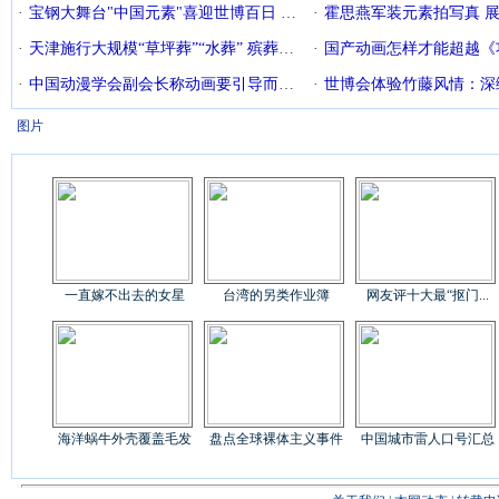
·
宝钢大舞台"中国元素"喜迎世博百日 民俗活动图片展夺人眼球[图]
·
霍思燕军装元素拍写真 展S曲
·
天津施行大规模“草坪葬”“水葬” 殡葬引入环保元素
·
国产动画怎样才能超越《
·
中国动漫学会副会长称动画要引导而不是迎合孩子
·
世博会体验竹藤风情：深绿元素
图片
一直嫁不出去的女星
台湾的另类作业簿
网友评十大最“抠门...
海洋蜗牛外壳覆盖毛发
盘点全球裸体主义事件
中国城市雷人口号汇总