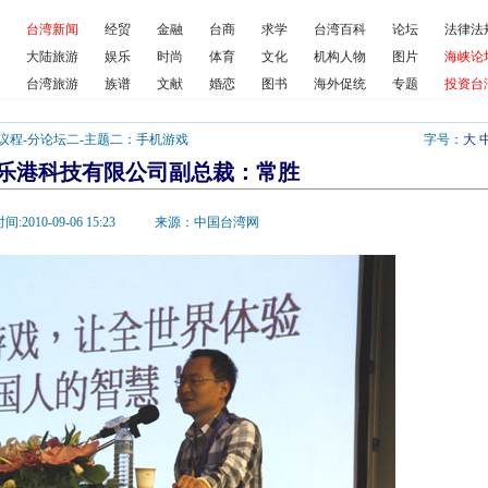
台湾新闻
经贸
金融
台商
求学
台湾百科
论坛
法律法
大陆旅游
娱乐
时尚
体育
文化
机构人物
图片
海峡论
台湾旅游
族谱
文献
婚恋
图书
海外促统
专题
投资台
议程
-
分论坛二
-
主题二：手机游戏
字号：
大
乐港科技有限公司副总裁：常胜
时间:2010-09-06 15:23 来源：中国台湾网