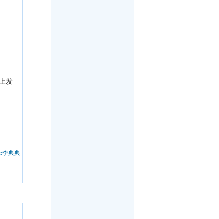
上发
:李典典