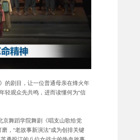
》的剧目，让一位普通母亲在烽火年
年轻观众先共鸣，进而读懂何为“信
北京舞蹈学院舞剧《唱支山歌给党
打磨，“老故事新演法”成为创排关键
联英勇投江的八位女战士的热血故事，