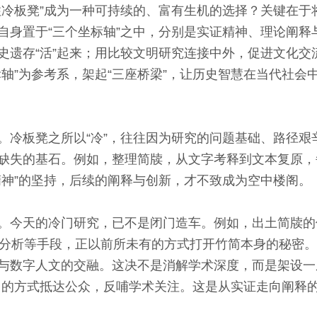
板凳”成为一种可持续的、富有生机的选择？关键在于将“
自身置于“三个坐标轴”之中，分别是实证精神、理论阐释
史遗存“活”起来；用比较文明研究连接中外，促进文化交
标轴”为参考系，架起“三座桥梁”，让历史智慧在当代社会
板凳之所以“冷”，往往因为研究的问题基础、路径艰
缺失的基石。例如，整理简牍，从文字考释到文本复原，每
精神”的坚持，后续的阐释与创新，才不致成为空中楼阁。
今天的冷门研究，已不是闭门造车。例如，出土简牍的
A分析等手段，正以前所未有的方式打开竹简本身的秘密
与数字人文的交融。这决不是消解学术深度，而是架设一座
力的方式抵达公众，反哺学术关注。这是从实证走向阐释