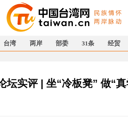
台湾
两岸
部委
31条
经贸
坛实评 | 坐“冷板凳” 做“真