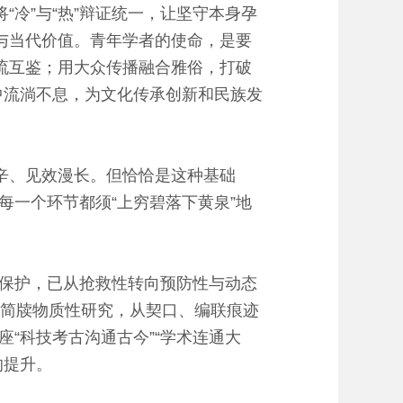
冷”与“热”辩证统一，让坚守本身孕
与当代价值。青年学者的使命，是要
流互鉴；用大众传播融合雅俗，打破
中流淌不息，为文化传承创新和民族发
辛、见效漫长。但恰恰是这种基础
一个环节都须“上穷碧落下黄泉”地
保护，已从抢救性转向预防性与动态
。简牍物质性研究，从契口、编联痕迹
“科技考古沟通古今”“学术连通大
的提升。