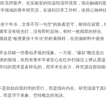
听见呼吸声。在实验室的恒温恒湿环境里，指尖触碰到那
科学领域的青年研究员，在谈到日常工作时，依然心驰神
十年冷，文章不写一句空”的执着坚守，耐得住寂寞，
通常没有镁光灯，没有即时反响，有时一枚残简的拼合、
概就是“板凳要坐十年冷”的朴素模样，在浩瀚材料中俯身
目睹一些看似矛盾的现象。一方面，“爆款”概念迭出
潜的领域，依然有青年学者安心在红外扫描仪上辨认墨迹
学问的需求是多样化的，而学术生命力，终究源自那份能
是鼓励自我封闭的苦行，而是指向内在。研究须源于真
，而是浮于表象、空转概念的泡沫。