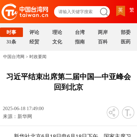
英
繁
时事
评论
理论
台湾
两岸
部委
31条
经贸
文化
指南
百科
医药
中国台湾网
>
时政要闻
习近平结束出席第二届中国—中亚峰会
回到北京
2025-06-18 17:49:00
字号
来源：新华网
新华社北京6月18日电6月18日下午，国家主席习