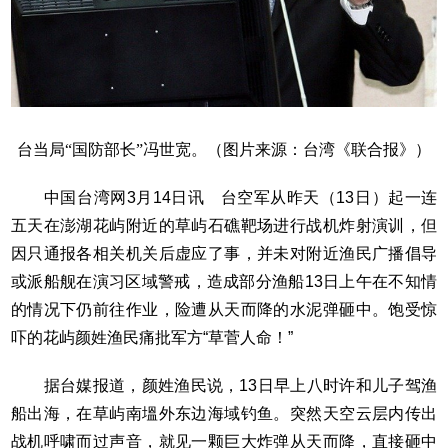
台当局“国防部长”冯世宽。（图片来源：台湾《联合报》）
中国台湾网3月14日讯 台空军从昨天（13日）起一连
五天在澎湖花屿附近的草屿石礁靶场进行战机炸射演训，但
因只通报各相关机关后虚应了事，并未对附近渔民广播倡导
或派船舰在演习区域警戒，造成部分渔船13日上午在不知情
的情况下仍前往作业，险遭从天而降的水泥弹砸中。饱受惊
吓的花屿颜姓渔民痛批军方“草菅人命！”
据台媒报道，颜姓渔民说，13日早上八时许和儿子驾渔
船出海，在草屿南塭外东边海域钓鱼。突然天空云层内传出
战机呼啸而过声音，就见一颗巨大炸弹从天而降，直接砸中