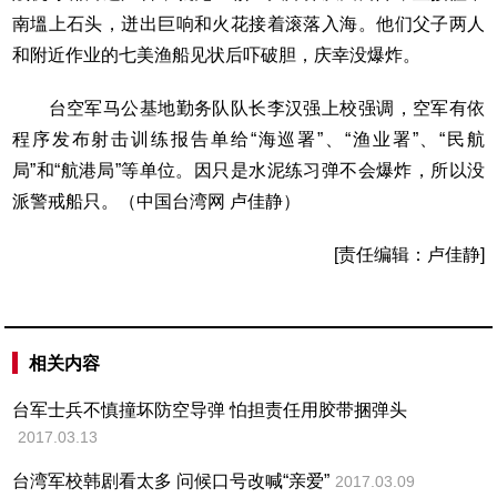
南塭上石头，迸出巨响和火花接着滚落入海。他们父子两人
和附近作业的七美渔船见状后吓破胆，庆幸没爆炸。
台空军马公基地勤务队队长李汉强上校强调，空军有依
程序发布射击训练报告单给“海巡署”、“渔业署”、“民航
局”和“航港局”等单位。因只是水泥练习弹不会爆炸，所以没
派警戒船只。（中国台湾网 卢佳静）
[责任编辑：卢佳静]
相关内容
台军士兵不慎撞坏防空导弹 怕担责任用胶带捆弹头
2017.03.13
台湾军校韩剧看太多 问候口号改喊“亲爱”
2017.03.09