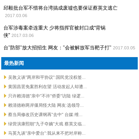
邱毅批台军不惜将台湾搞成废墟也要保证蔡英文逃亡
2017.03.06
台军涉毒案牵连重大 少将指挥官被封口成“背锅
侠”
2017.03.06
台"防部"放大招招生 网友："会被解放军当靶子打"
2017.03.05
最热新闻
吴敦义谈"两岸和平协议":国民党没权签...
黄国昌罢免案胜利在望 活动发起人却遭...
只许赖清德"亲中"不许"侨委"访陆 绿逻...
赖清德称两岸僵局怪大陆 网友:选领导...
蔡当局修改历史课纲再"去中" 台媒:维...
绿营演康熙朝"九子夺嫡"大戏 蔡英文临...
马英九谈"亲中爱台":我从来不把对岸称...