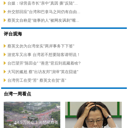
台媒：绿营县市长"亲中"真因 撕"反陆"...
外交部回应"台湾和巴拿马之间仍有自由...
蔡英文自称是"做事的人"被网友讽刺"嘴...
评台观海
蔡英文勿为台湾坐实"两岸事务下下签"
游览车又出事 台湾若不想要陆客请明说！
台巴望开"陈田会" "善意"背后到底藏着啥?
大写的尴尬 蔡"出访友邦"演绎"英在囧途"
台湾劳工在受“苦” 蔡英文在贺“喜”
台湾一周看点
14.5万民众上街怒吼蔡英