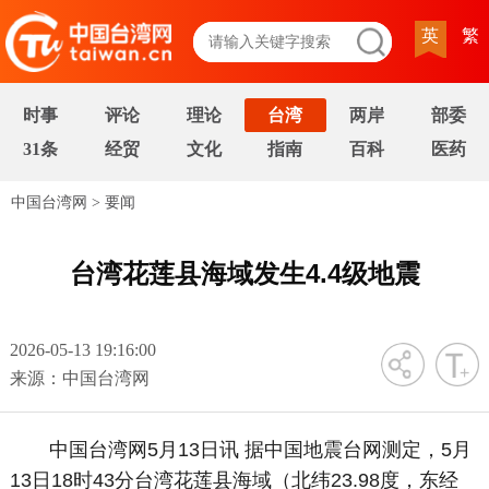
英
繁
时事
评论
理论
台湾
两岸
部委
31条
经贸
文化
指南
百科
医药
中国台湾网
>
要闻
台湾花莲县海域发生4.4级地震
2026-05-13 19:16:00
字号
来源：中国台湾网
中国台湾网5月13日讯 据中国地震台网测定，5月
13日18时43分台湾花莲县海域（北纬23.98度，东经