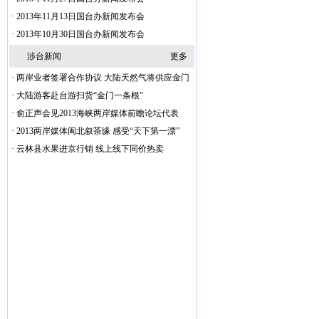
·
2013年11月13日国台办新闻发布会
·
2013年10月30日国台办新闻发布会
涉台新闻
更多
·
两岸业者签署合作协议 大陆天然气将供应金门
·
大陆游客赴台游扫货“金门一条根”
·
俞正声会见2013海峡两岸媒体前瞻论坛代表
·
2013两岸媒体闽北叙茶缘 感受“天下第一漂”
·
云林县水果进京行销 线上线下同价热卖