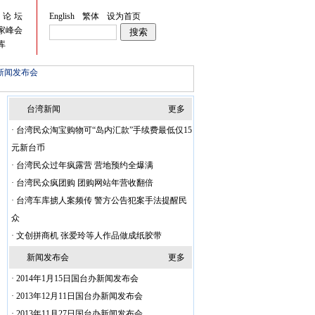
峡论坛
English
繁体
设为首页
家峰会
库
新闻发布会
台湾新闻
更多
·
台湾民众淘宝购物可“岛内汇款”手续费最低仅15
元新台币
·
台湾民众过年疯露营 营地预约全爆满
·
台湾民众疯团购 团购网站年营收翻倍
·
台湾车库掳人案频传 警方公告犯案手法提醒民
众
·
文创拼商机 张爱玲等人作品做成纸胶带
新闻发布会
更多
·
2014年1月15日国台办新闻发布会
·
2013年12月11日国台办新闻发布会
·
2013年11月27日国台办新闻发布会