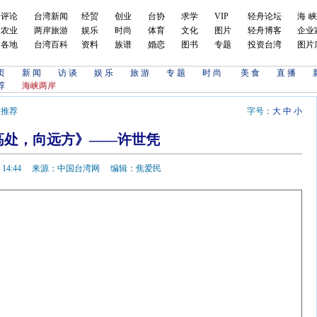
评论
台湾新闻
经贸
创业
台协
求学
VIP
轻舟论坛
海
农业
两岸旅游
娱乐
时尚
体育
文化
图片
轻舟博客
企业
各地
台湾百科
资料
族谱
婚恋
图书
专题
投资台湾
图片
页
新 闻
访 谈
娱 乐
旅 游
专 题
时 尚
美 食
直 播
荐
海峡两岸
闻推荐
字号：
大
中
小
高处，向远方》——许世凭
1-28 14:44 来源：中国台湾网 编辑：焦爱民