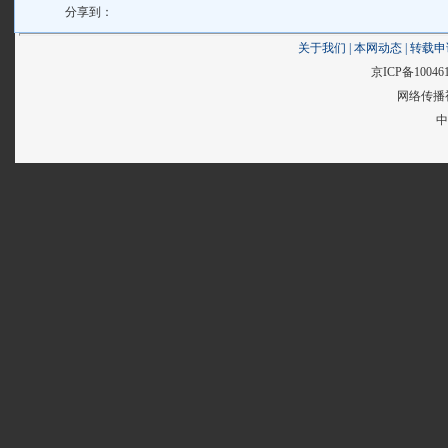
分享到：
关于我们
|
本网动态
|
转载申
京ICP备10046
网络传播视
中