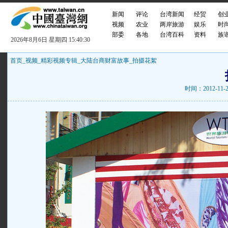
新闻
评论
台湾新闻
经贸
创
视频
农业
两岸旅游
娱乐
时
部委
各地
台湾百科
资料
族
2026年8月6日 星期四 15:40:31
首页
_
视频
_
精彩视频专辑
_
大陆台商财富故事
_
拍摄花絮
时间：2012-1