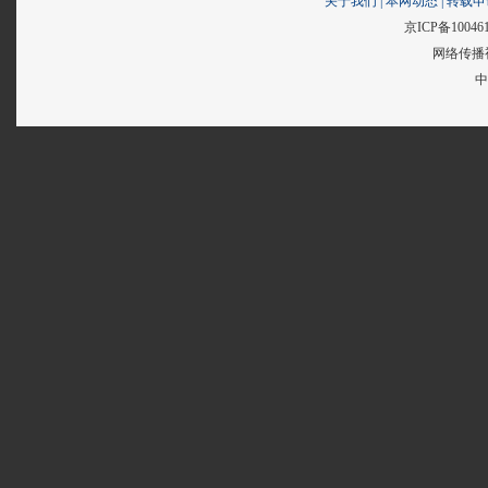
关于我们
|
本网动态
|
转载申
京ICP备10046
网络传播视
中