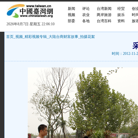
新闻
评论
台湾新闻
经贸
创
视频
农业
两岸旅游
娱乐
时
部委
各地
台湾百科
资料
族
2026年8月7日 星期五 22:06:10
首页
_
视频
_
精彩视频专辑
_
大陆台商财富故事
_
拍摄花絮
时间：2012-1