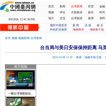
首页
新闻
台湾新闻
经贸
金融
视频
评论
大陆旅游
娱乐
时尚
地方
交流
台湾旅游
族谱
资料
8/9/2026, 12:41:30 PM
视听中国首页
新 闻
访 谈
娱 乐
特色栏目推荐
海峡两岸
海峡新干线
首页
-
视频
-
视频新闻
-
台湾新闻
台当局与美日安保保持距离 马
2010-10-08 15:16 来源：福建东南卫
相关视频
一艘台湾渔船疑似...