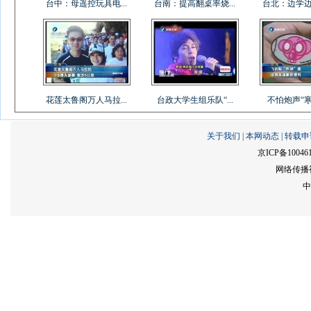
台中：母遥控玩具电...
台南：提高翻桌率烧...
台北：边学边吃
花莲太鲁阁万人马拉...
台政大学生组乐队“...
不怕炮声“寒单
关于我们
|
本网动态
|
转载申
京ICP备10046
网络传播视
中