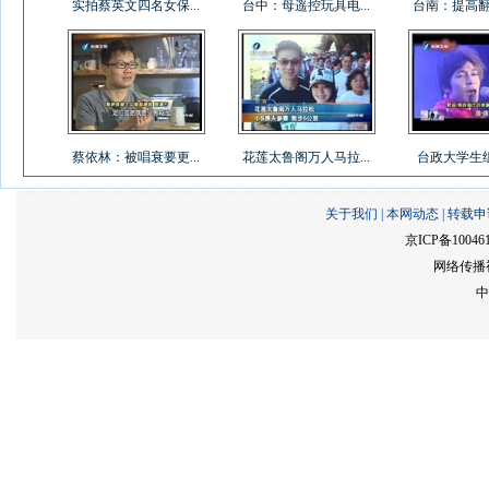
实拍蔡英文四名女保...
台中：母遥控玩具电...
台南：提高翻桌
蔡依林：被唱衰要更...
花莲太鲁阁万人马拉...
台政大学生组乐
关于我们
|
本网动态
|
转载申
京ICP备10046
网络传播视
中