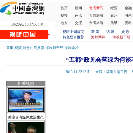
首页
新闻
台湾新闻
经贸
金融
视频
评论
大陆旅游
娱乐
时尚
地方
交流
台湾旅游
族谱
资料
8/8/2026, 10:37:59 PM
视听中国首页
新 闻
访 谈
娱 乐
特色栏目推荐
海峡两岸
海峡新干线
首页
-
视频
-
特色栏目推荐
-
海峡新干线
-
海峡论坛
“五都”政见会蓝绿为何谈
2010-11-22 13:51 来源：福建东南卫
相关视频
关注台湾媒体政治生态