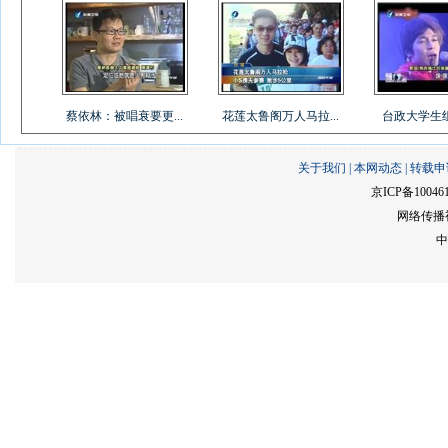
蔡依林：被唱衰要更...
花莲太鲁阁万人马拉...
台政大学生组乐
关于我们
|
本网动态
|
转载申
京ICP备10046
网络传播视
中