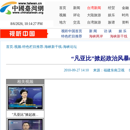
首页
新闻
台湾新闻
经贸
金融
视频
评论
大陆旅游
娱乐
时尚
地方
交流
台湾旅游
族谱
资料
8/6/2026, 10:14:27 PM
视听中国首页
新 闻
访 谈
娱 乐
特色栏目推荐
海峡两岸
海峡新干线
首页
-
视频
-
特色栏目推荐
-
海峡新干线
-
海峡论坛
“凡亚比”掀起政治风暴(
2010-09-27 14:10 来源：福建东南卫
相关视频
“凡亚比”掀起政...