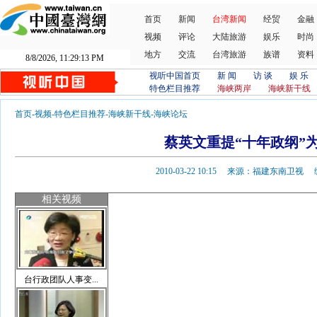
首页
新闻
台湾新闻
经贸
金融
视频
评论
大陆旅游
娱乐
时尚
地方
交流
台湾旅游
族谱
资料
8/8/2026, 11:29:13 PM
视听中国首页
新 闻
访 谈
娱 乐
特色栏目推荐
海峡两岸
海峡新干线
首页
-
视频
-
特色栏目推荐
-
海峡新干线
-
海峡论坛
蔡英文重提“十年政纲”
2010-03-22 10:15 来源：福建东南卫
相关视频
台行政团队人事变...