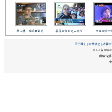
蔡依林：被唱衰要更...
花莲太鲁阁万人马拉...
台政大学生组乐
关于我们
|
本网动态
|
转载申
京ICP备10046
网络传播视
中