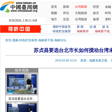
首页
新闻
台湾新闻
经贸
金融
视频
评论
大陆旅游
娱乐
时尚
地方
交流
台湾旅游
族谱
资料
8/10/2026, 2:36:12 AM
视听中国首页
新 闻
访 谈
娱 乐
特色栏目推荐
海峡两岸
海峡新干线
首页
-
视频
-
特色栏目推荐
-
海峡新干线
-
海峡论坛
苏贞昌要选台北市长如何搅动台湾未
2010-03-08 10:24 来源：福建东南卫
相关视频
苏贞昌要选台北市...