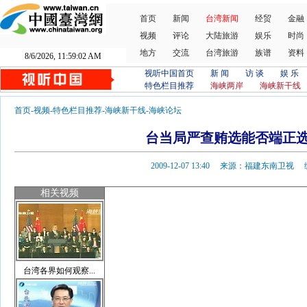
首页
新闻
台湾新闻
经贸
金融
视频
评论
大陆旅游
娱乐
时尚
地方
交流
台湾旅游
族谱
资料
8/6/2026, 11:59:03 AM
视听中国首页
新 闻
访 谈
娱 乐
特色栏目推荐
海峡两岸
海峡新干线
首页
-
视频
-
特色栏目推荐
-
海峡新干线
-
海峡论坛
台当局严查贿选能否端正
2009-12-07 13:40 来源：福建东南卫
相关视频
台湾各界如何观察...