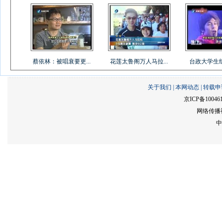
蔡依林：被唱衰要更...
花莲太鲁阁万人马拉...
台政大学生组乐
关于我们
|
本网动态
|
转载申
京ICP备10046
网络传播视
中