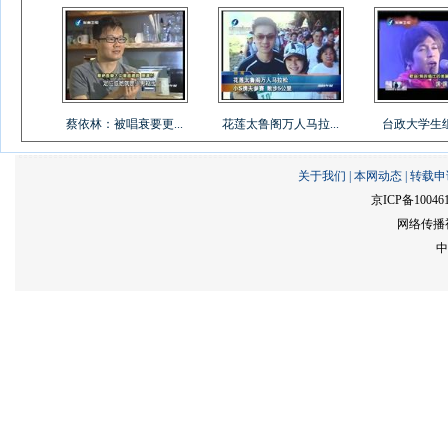
蔡依林：被唱衰要更...
花莲太鲁阁万人马拉...
台政大学生组乐
关于我们
|
本网动态
|
转载申
京ICP备10046
网络传播视
中