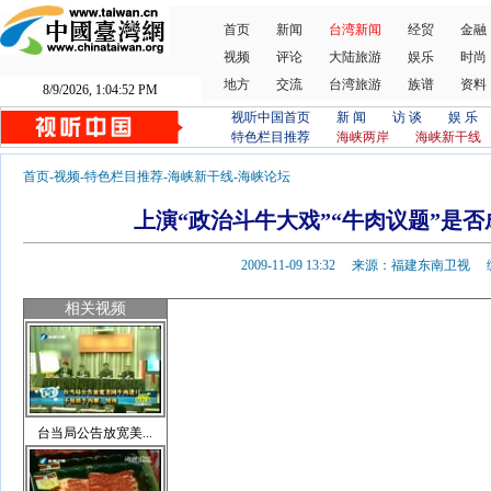
首页
新闻
台湾新闻
经贸
金融
视频
评论
大陆旅游
娱乐
时尚
地方
交流
台湾旅游
族谱
资料
8/9/2026, 1:04:52 PM
视听中国首页
新 闻
访 谈
娱 乐
特色栏目推荐
海峡两岸
海峡新干线
首页
-
视频
-
特色栏目推荐
-
海峡新干线
-
海峡论坛
上演“政治斗牛大戏”“牛肉议题”是否
2009-11-09 13:32 来源：福建东南卫
相关视频
台当局公告放宽美...