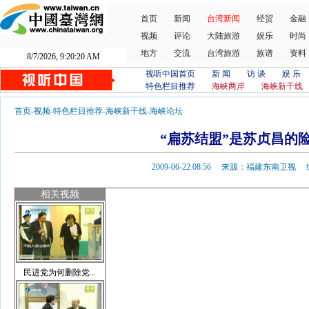
首页
新闻
台湾新闻
经贸
金融
视频
评论
大陆旅游
娱乐
时尚
地方
交流
台湾旅游
族谱
资料
8/7/2026, 9:20:21 AM
视听中国首页
新 闻
访 谈
娱 乐
特色栏目推荐
海峡两岸
海峡新干线
首页
-
视频
-
特色栏目推荐
-
海峡新干线
-
海峡论坛
“扁苏结盟”是苏贞昌的
2009-06-22 08:56 来源：福建东南卫
相关视频
民进党为何删除党...