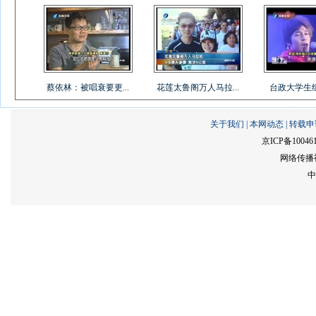
蔡依林：被唱衰要更...
花莲太鲁阁万人马拉...
台政大学生组乐
关于我们
|
本网动态
|
转载申
京ICP备10046
网络传播视
中