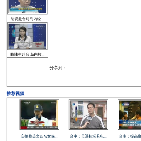
陆资赴台对岛内经...
盼陆生赴台 岛内校...
分享到：
推荐视频
实拍蔡英文四名女保...
台中：母遥控玩具电...
台南：提高翻桌