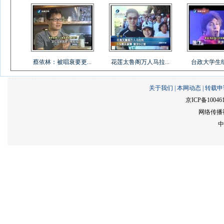
蔡依林：被唱衰要更...
花莲太鲁阁万人马拉...
台政大学生组乐
关于我们
|
本网动态
|
转载申
京ICP备10046
网络传播视
中