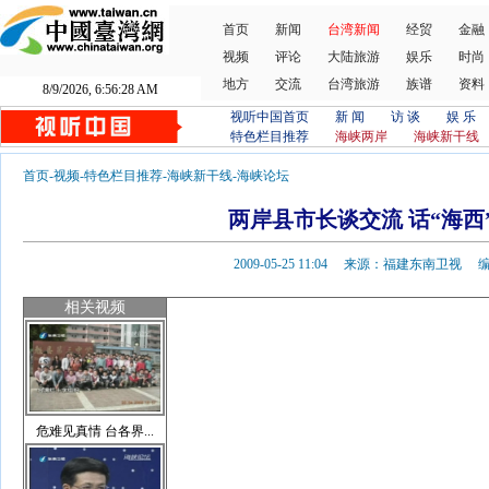
首页
新闻
台湾新闻
经贸
金融
视频
评论
大陆旅游
娱乐
时尚
地方
交流
台湾旅游
族谱
资料
8/9/2026, 6:56:28 AM
视听中国首页
新 闻
访 谈
娱 乐
特色栏目推荐
海峡两岸
海峡新干线
首页
-
视频
-
特色栏目推荐
-
海峡新干线
-
海峡论坛
两岸县市长谈交流 话“海西
2009-05-25 11:04 来源：福建东南卫视
相关视频
危难见真情 台各界...