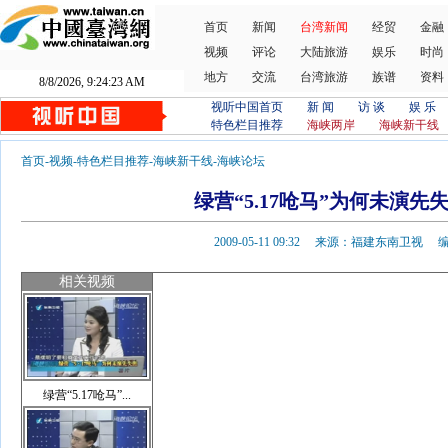
首页
新闻
台湾新闻
经贸
金融
视频
评论
大陆旅游
娱乐
时尚
地方
交流
台湾旅游
族谱
资料
8/8/2026, 9:24:24 AM
视听中国首页
新 闻
访 谈
娱 乐
特色栏目推荐
海峡两岸
海峡新干线
首页
-
视频
-
特色栏目推荐
-
海峡新干线
-
海峡论坛
绿营“5.17呛马”为何未演先
2009-05-11 09:32 来源：福建东南卫视
相关视频
绿营“5.17呛马”...