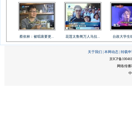
蔡依林：被唱衰要更...
花莲太鲁阁万人马拉...
台政大学生组乐
关于我们
|
本网动态
|
转载申
京ICP备10046
网络传播视
中