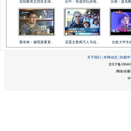
实拍蔡英文四名女保...
台中：母遥控玩具电...
台南：提高翻桌
蔡依林：被唱衰要更...
花莲太鲁阁万人马拉...
台政大学生组乐
关于我们
|
本网动态
|
转载申
京ICP备10046
网络传播视
中