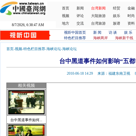
首页
新闻
台湾新闻
经贸
金融
视频
评论
大陆旅游
娱乐
时尚
地方
交流
台湾旅游
族谱
资料
8/7/2026, 6:38:47 AM
视听中国首页
新 闻
访 谈
娱 乐
特色栏目推荐
海峡两岸
海峡新干线
首页
-
视频
-
特色栏目推荐
-
海峡论坛
-
海峡论坛
台中黑道事件如何影响“五都”
2010-06-18 14:29 来源：福建东南卫
相关视频
台中黑道事件如何...