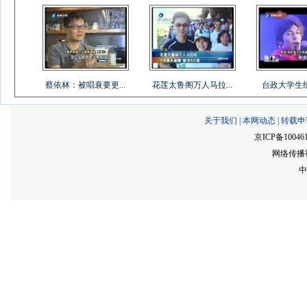
蔡依林：被唱衰要更...
花莲太鲁阁万人马拉...
台政大学生组乐
关于我们
|
本网动态
|
转载申
京ICP备10046
网络传播视
中