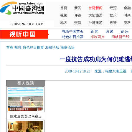
首页
新闻
台湾新闻
经贸
金融
视频
评论
大陆旅游
娱乐
时尚
地方
交流
台湾旅游
族谱
资料
8/10/2026, 5:03:01 AM
视听中国首页
新 闻
访 谈
娱 乐
特色栏目推荐
海峡两岸
海峡新干线
首页
-
视频
-
特色栏目推荐
-
海峡论坛
-
海峡论坛
一度抗告成功扁为何仍难逃
2009-10-12 10:23 来源：福建东南卫
相关视频
陈水扁告奥巴马案...