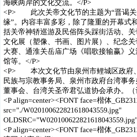
海峡两岸的文化交流。</P>
<P> 此次关帝文化节的主题为“晋谒
缘”。内容丰富多彩，除了隆重的开幕式
括关帝神轿巡游及民俗阵头踩街活动、关
文化展（塑像、书画、图片展）、纪念关帝
大赛、通淮关岳庙广场《唱歌接输赢》义
馆等。</P>
<P> 本次文化节由泉州市鲤城区政府
民族与宗教事务局、泉州市政府台湾事务
董事会、台湾关圣帝君弘道协会承办。（记者
<P align=center><FONT face=楷体_GB23
src="./W020100622821618043559.jpg"
OLDSRC="W020100622821618043559.jpg
<P align=center><FONT face=楷体