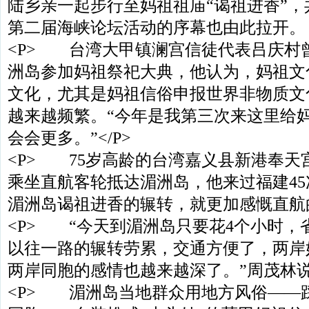
陆乡亲一起步行至妈祖祖庙“谒祖进香”
第二届海峡论坛活动的序幕也由此拉开
<P> 台湾大甲镇澜宫信徒代表吕庆村曾
洲岛参加妈祖祭祀大典，他认为，妈祖文
文化，尤其是妈祖信俗申报世界非物质文
越来越频繁。“今年是我第三次来这里给
会会更多。”</P>
<P> 75岁高龄的台湾嘉义县新港奉天
乘坐直航客轮抵达湄洲岛，他来过福建45
湄洲岛谒祖进香的辗转，就更加感慨直航的
<P> “今天到湄洲岛只要花4个小时，
以往一路的辗转劳累，交通方便了，两岸
两岸同胞的感情也越来越深了。”周茂林说。
<P> 湄洲岛当地群众用地方风俗——