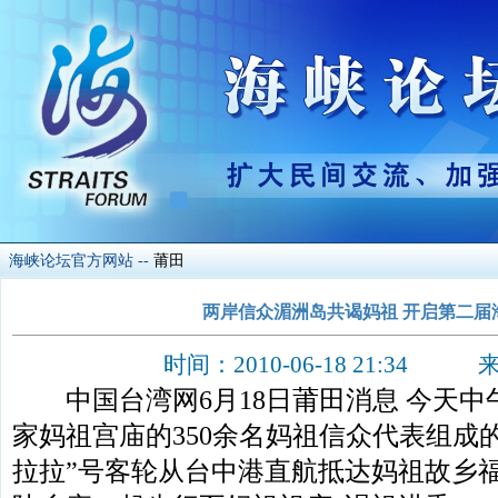
海峡论坛官方网站
--
莆田
两岸信众湄洲岛共谒妈祖 开启第二届
时间：2010-06-18 21:34 来
中国台湾网6月18日莆田消息 今天中午1
家妈祖宫庙的350余名妈祖信众代表组成
拉拉”号客轮从台中港直航抵达妈祖故乡