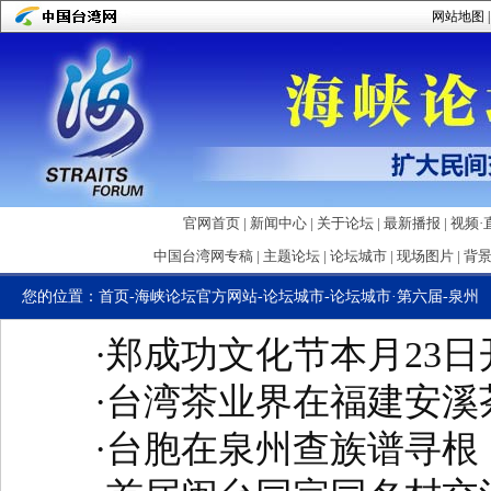
网站地图
官网首页
|
新闻中心
|
关于论坛
|
最新播报
|
视频·
中国台湾网专稿
|
主题论坛
|
论坛城市
|
现场图片
|
背
您的位置：
首页
-
海峡论坛官方网站
-
论坛城市
-
论坛城市·第六届
-
泉州
·
郑成功文化节本月23日
·
台湾茶业界在福建安溪茶
·
台胞在泉州查族谱寻根