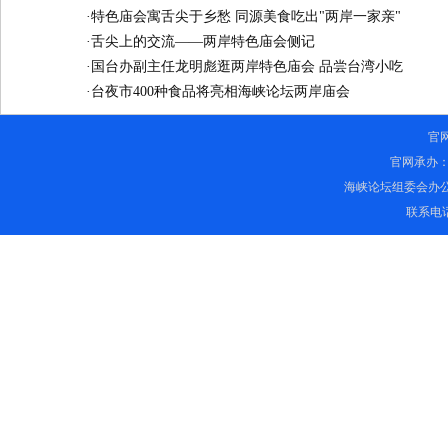
·
特色庙会寓舌尖于乡愁 同源美食吃出"两岸一家亲"
·
舌尖上的交流——两岸特色庙会侧记
·
国台办副主任龙明彪逛两岸特色庙会 品尝台湾小吃
·
台夜市400种食品将亮相海峡论坛两岸庙会
官
官网承办
海峡论坛组委会办
联系电话：