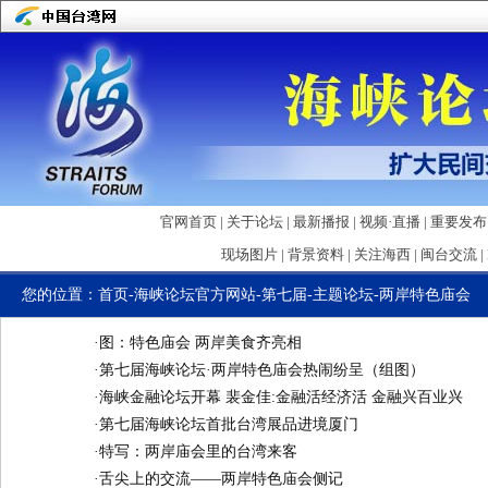
官网首页
|
关于论坛
|
最新播报
|
视频·直播
|
重要发布
现场图片
|
背景资料
|
关注海西
|
闽台交流
|
您的位置：
首页
-
海峡论坛官方网站
-
第七届
-
主题论坛
-
两岸特色庙会
·
图：特色庙会 两岸美食齐亮相
·
第七届海峡论坛·两岸特色庙会热闹纷呈（组图）
·
海峡金融论坛开幕 裴金佳:金融活经济活 金融兴百业兴
·
第七届海峡论坛首批台湾展品进境厦门
·
特写：两岸庙会里的台湾来客
·
舌尖上的交流——两岸特色庙会侧记