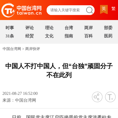
英
繁
时事
评论
理论
台湾
两岸
部委
31条
经贸
文化
指南
百科
医药
中国台湾网
>
两岸快评
中国人不打中国人，但“台独”顽固分子
不在此列
2021-08-27 16:52:00
字号
来源：中国台湾网
日前，国民党主席江启臣接受前党主席洪秀柱专