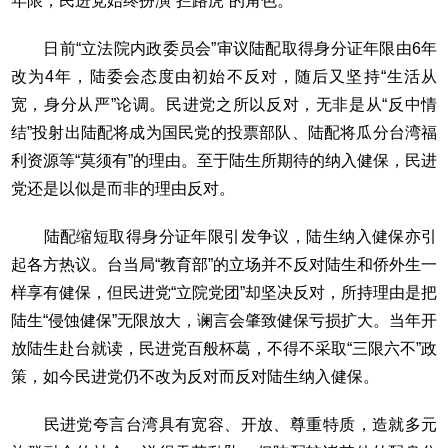
年限，民进党始终扮演“拦路虎”的角色。
日前“立法院内政委员会”审议陆配取得身分证年限由6年
改为4年，陆委会态度由初始不反对，随后又坚持“生活从
宽，身分从严”论调。民进党之所以反对，无非是从“反中情
结”投射出陆配将成为国民党的投票部队、陆配将瓜分台湾福
利资源等“莫须有”的理由。至于陆生所期待的纳入健保，民进
党还是以似是而非的理由反对。
陆配缩短取得身分证年限引发争议，陆生纳入健保亦引
起各方热议。台当局“教育部”的立场并不反对陆生和侨外生一
样享有健保，但民进党“立院党团”却坚决反对，所持理由是把
陆生“侵蚀健保”无限放大，谰言会肇致健保亏损扩大。当年开
放陆生赴台就读，民进党百般杯葛，不得不采取“三限六不”政
策，如今民进党仍不改为反对而反对陆生纳入健保。
民进党夸言台湾具有宽容、开放、尊重特质，造就多元