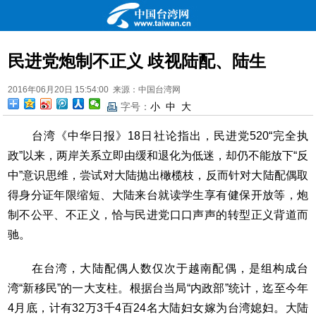
民进党炮制不正义 歧视陆配、陆生
2016年06月20日 15:54:00 来源：中国台湾网
字号：
小
中
大
台湾《中华日报》18日社论指出，民进党520“完全执
政”以来，两岸关系立即由缓和退化为低迷，却仍不能放下“反
中”意识思维，尝试对大陆抛出橄榄枝，反而针对大陆配偶取
得身分证年限缩短、大陆来台就读学生享有健保开放等，炮
制不公平、不正义，恰与民进党口口声声的转型正义背道而
驰。
在台湾，大陆配偶人数仅次于越南配偶，是组构成台
湾“新移民”的一大支柱。根据台当局“内政部”统计，迄至今年
4月底，计有32万3千4百24名大陆妇女嫁为台湾媳妇。大陆