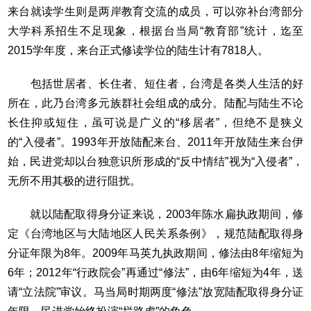
来台就读学生则是两岸教育交流的成员，可以弥补台湾部分
大学科系招生不足现象，根据台当局“教育部”统计，迄至
2015学年度，来台正式修读学位的陆生计有7818人。
包括世居者、长住者、短住者，台湾是各类人生活的好
所在，此乃台湾多元族群社会组成的成分。陆配与陆生不论
长住抑或短住，虽可说是广义的“移居者”，但绝不是狭义
的“入侵者”。1993年开放陆配来台、2011年开放陆生来台伊
始，民进党却以台独意识所形成的“反中情结”视为“入侵者”，
无所不用其极的进行阻扰。
就以陆配取得身分证来说，2003年陈水扁执政期间，修
定《台湾地区与大陆地区人民关系条例》，规范陆配取得身
分证年限为8年。2009年马英九执政期间，修法由8年缩短为
6年；2012年“行政院会”再通过“修法”，由6年缩短为4年，送
请“立法院”审议。马当局时期两度“修法”放宽陆配取得身分证