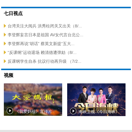
七日视点
台湾关注大阅兵 洪秀柱闭关又出关（8/...
李登辉妄言日本是祖国 AV女代言台北公...
李登辉再说“胡话” 蔡英文新提“五大...
“反课纲”运动退场 赖清德遭弹劾（8/...
反课纲学生自杀 抗议行动再升级 （7/2...
视频
《我爱妈祖》宣传片
海峡卫视《今日海峡》