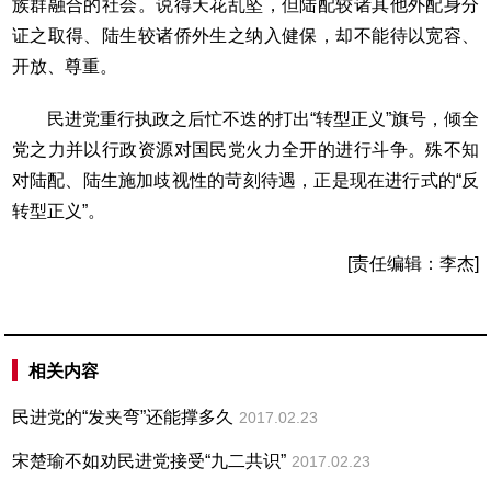
族群融合的社会。说得天花乱坠，但陆配较诸其他外配身分
证之取得、陆生较诸侨外生之纳入健保，却不能待以宽容、
开放、尊重。
民进党重行执政之后忙不迭的打出“转型正义”旗号，倾全
党之力并以行政资源对国民党火力全开的进行斗争。殊不知
对陆配、陆生施加歧视性的苛刻待遇，正是现在进行式的“反
转型正义”。
[责任编辑：李杰]
相关内容
民进党的“发夹弯”还能撑多久
2017.02.23
宋楚瑜不如劝民进党接受“九二共识”
2017.02.23