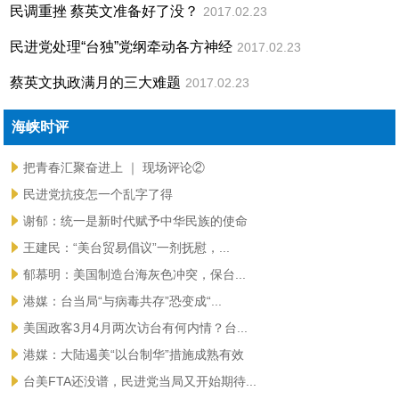
民调重挫 蔡英文准备好了没？
2017.02.23
民进党处理“台独”党纲牵动各方神经
2017.02.23
蔡英文执政满月的三大难题
2017.02.23
海峡时评
把青春汇聚奋进上 ｜ 现场评论②
民进党抗疫怎一个乱字了得
谢郁：统一是新时代赋予中华民族的使命
王建民：“美台贸易倡议”一剂抚慰，...
郁慕明：美国制造台海灰色冲突，保台...
港媒：台当局“与病毒共存”恐变成“...
美国政客3月4月两次访台有何内情？台...
港媒：大陆遏美“以台制华”措施成熟有效
台美FTA还没谱，民进党当局又开始期待...