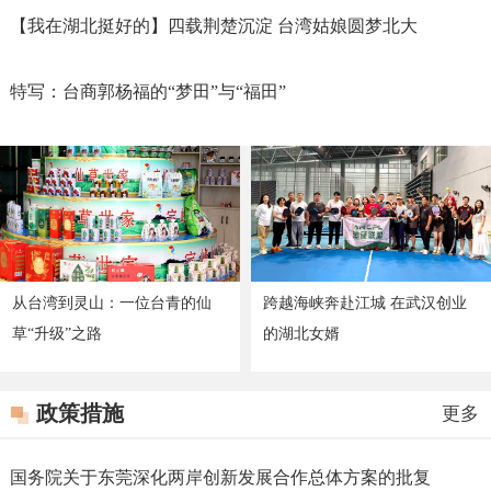
【我在湖北挺好的】四载荆楚沉淀 台湾姑娘圆梦北大
特写：台商郭杨福的“梦田”与“福田”
从台湾到灵山：一位台青的仙
跨越海峡奔赴江城 在武汉创业
草“升级”之路
的湖北女婿
政策措施
更多
国务院关于东莞深化两岸创新发展合作总体方案的批复