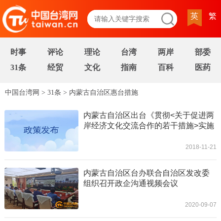
英
繁
时事
评论
理论
台湾
两岸
部委
31条
经贸
文化
指南
百科
医药
中国台湾网
>
31条
>
内蒙古自治区惠台措施
内蒙古自治区出台《贯彻<关于促进两
岸经济文化交流合作的若干措施>实施
意见》
2018-11-21
内蒙古自治区台办联合自治区发改委
组织召开政企沟通视频会议
2020-09-07