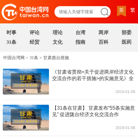
英
繁
时事
评论
理论
台湾
两岸
部委
31条
经贸
文化
指南
百科
医药
中国台湾网
>
31条
>
甘肃惠台措施
《甘肃省贯彻<关于促进两岸经济文化
交流合作的若干措施>的实施意见》全
文
2019-01-09
【31条在甘肃】 甘肃发布“55条实施意
见” 促进陇台经济文化交流合作
2019-01-08